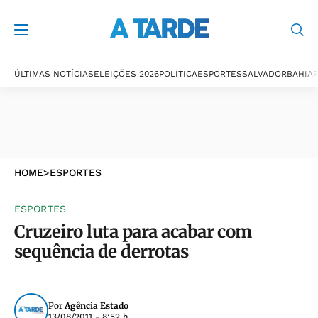
ÚLTIMAS NOTÍCIAS
ELEIÇÕES 2026
POLÍTICA
ESPORTES
SALVADOR
BAHIA
P
HOME
>
ESPORTES
ESPORTES
Cruzeiro luta para acabar com
sequência de derrotas
Por
Agência Estado
13/08/2011 - 8:52 h