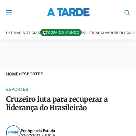
COPA DO MUNDO
ÚLTIMAS NOTÍCIAS
POLÍTICA
SALVADOR
POLÍCIA
BA
HOME
>
ESPORTES
ESPORTES
Cruzeiro luta para recuperar a
liderança do Brasileirão
Por
Agência Estado
07/07/2012 - 8:51 h