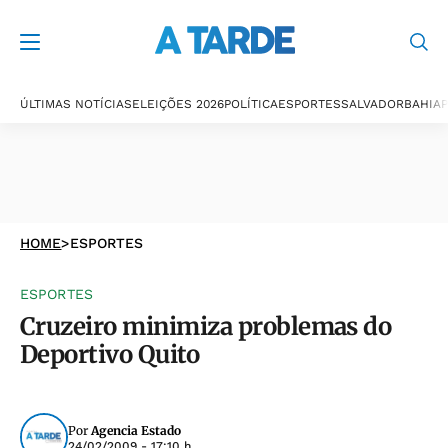
ÚLTIMAS NOTÍCIAS
ELEIÇÕES 2026
POLÍTICA
ESPORTES
SALVADOR
BAHIA
P
HOME
>
ESPORTES
ESPORTES
Cruzeiro minimiza problemas do
Deportivo Quito
Por
Agencia Estado
24/02/2009 - 17:10 h