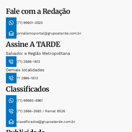
Fale com a Redação
(71) 99601-0020
jornalismoportal@grupoatarde.com.br
Assine
A TARDE
Salvador e Região Metropolitana
(71) 2886-1613
Demais localidades
71 2886-1613
Classificados
(71) 99965-8961
(71) 2886-2683 / Ramal 8526
classificados@grupoatarde.com.br