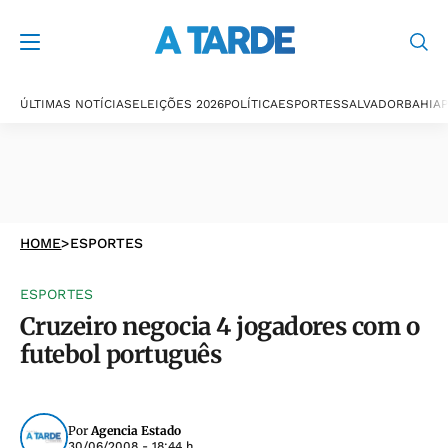
ÚLTIMAS NOTÍCIAS
ELEIÇÕES 2026
POLÍTICA
ESPORTES
SALVADOR
BAHIA
P
HOME
>
ESPORTES
ESPORTES
Cruzeiro negocia 4 jogadores com o
futebol português
Por
Agencia Estado
30/06/2008 - 18:44 h