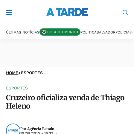
COPA DO MUNDO
ÚLTIMAS NOTÍCIAS
POLÍTICA
SALVADOR
POLÍCIA
BA
HOME
>
ESPORTES
ESPORTES
Cruzeiro oficializa venda de Thiago
Heleno
Por
Agência Estado
10/08/2010 - 15:37 h