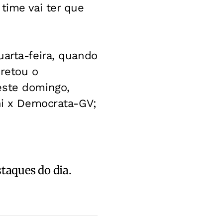
time vai ter que
uarta-feira, quando
cretou o
este domingo,
ani x Democrata-GV;
staques do dia.