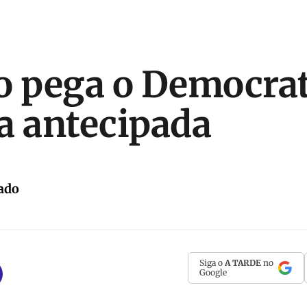
o pega o Democra
a antecipada
ado
Siga o
A TARDE
no
Google