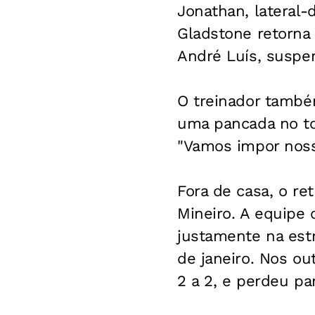
Jonathan, lateral-
Gladstone retorna 
André Luís, suspen
O treinador també
uma pancada no to
"Vamos impor nosso
Fora de casa, o r
Mineiro. A equipe 
justamente na estr
de janeiro. Nos ou
2 a 2, e perdeu par