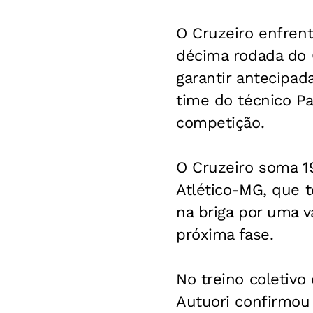
O Cruzeiro enfren
décima rodada do 
garantir antecipad
time do técnico P
competição.
O Cruzeiro soma 19
Atlético-MG, que t
na briga por uma v
próxima fase.
No treino coletiv
Autuori confirmou 