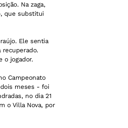
osição. Na zaga,
, que substitui
aújo. Ele sentia
á recuperado.
 o jogador.
s no Campeonato
 dois meses - foi
dradas, no dia 21
m o Villa Nova, por