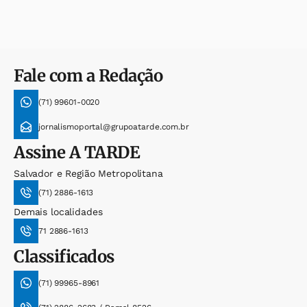
Fale com a Redação
(71) 99601-0020
jornalismoportal@grupoatarde.com.br
Assine
A TARDE
Salvador e Região Metropolitana
(71) 2886-1613
Demais localidades
71 2886-1613
Classificados
(71) 99965-8961