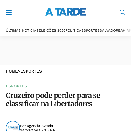
ÚLTIMAS NOTÍCIAS
ELEIÇÕES 2026
POLÍTICA
ESPORTES
SALVADOR
BAHIA
P
HOME
>
ESPORTES
ESPORTES
Cruzeiro pode perder para se
classificar na Libertadores
Por
Agencia Estado
06/02/2008 - 7:49 h