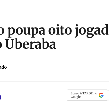
o poupa oito joga
o Uberaba
ado
Siga o
A TARDE
no
Google