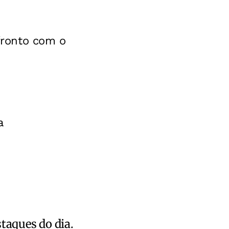
nfronto com o
a
staques do dia.