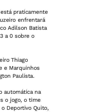
 está praticamente
uzeiro enfrentará
co Adilson Batista
 3 a 0 sobre o
eiro Thiago
ue e Marquinhos
gton Paulista.
o automática na
s o jogo, o time
 o Deportivo Quito,