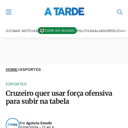
COPA DO MUNDO
ÚLTIMAS NOTÍCIAS
POLÍTICA
SALVADOR
POLÍCIA
BA
HOME
>
ESPORTES
ESPORTES
Cruzeiro quer usar força ofensiva
para subir na tabela
Por
Agencia Estado
11/08/2009 - 17:40 h