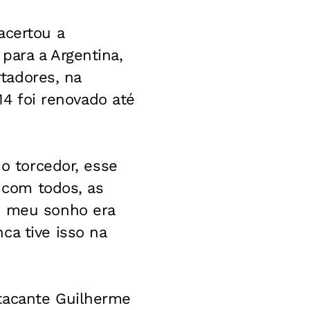
acertou a
para a Argentina,
rtadores, na
014 foi renovado até
do torcedor, esse
o com todos, as
e meu sonho era
ca tive isso na
atacante Guilherme