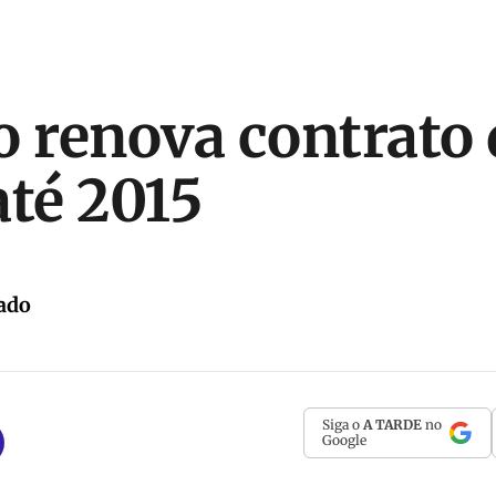
o renova contrato 
até 2015
ado
Siga o
A TARDE
no
Google