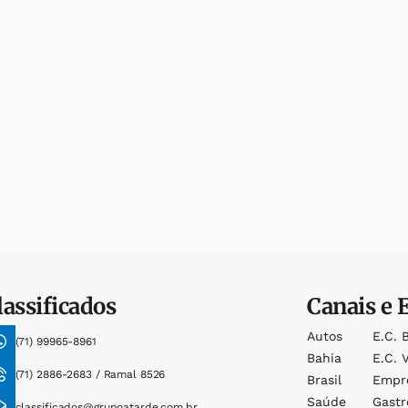
lassificados
Canais e 
Autos
E.c. 
(71) 99965-8961
Bahia
E.c. V
(71) 2886-2683 / Ramal 8526
Brasil
Empr
Saúde
Gast
classificados@grupoatarde.com.br