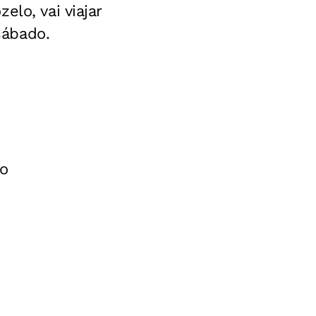
lo, vai viajar
sábado.
no