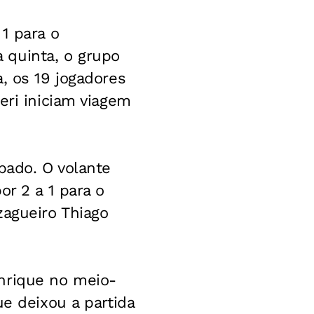
1 para o
a quinta, o grupo
, os 19 jogadores
eri iniciam viagem
bado. O volante
or 2 a 1 para o
zagueiro Thiago
nrique no meio-
ue deixou a partida