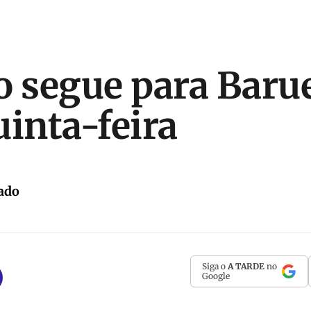
o segue para Baru
uinta-feira
ado
Siga o
A TARDE
no
Google