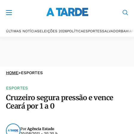
ÚLTIMAS NOTÍCIAS
ELEIÇÕES 2026
POLÍTICA
ESPORTES
SALVADOR
BAHIA
P
HOME
>
ESPORTES
ESPORTES
Cruzeiro segura pressão e vence
Ceará por 1 a 0
Por
Agência Estado
20/08/2011 - 20:30 h