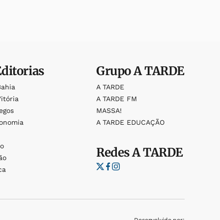
Editorias
Grupo
A TARDE
Bahia
A TARDE
itória
A TARDE FM
egos
MASSA!
ronomia
A TARDE EDUCAÇÃO
o
o
Redes
A TARDE
ão
ca
Desenvolvido por: