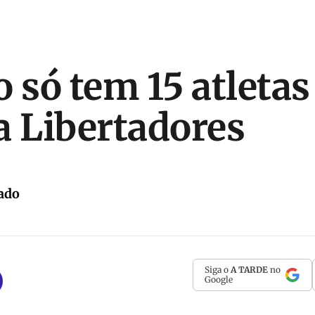
o só tem 15 atletas
a Libertadores
ado
Siga o
A TARDE
no
Google