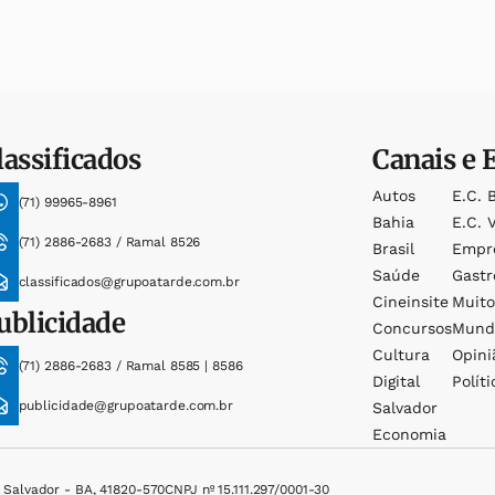
lassificados
Canais e 
Autos
E.c. 
(71) 99965-8961
Bahia
E.c. V
(71) 2886-2683 / Ramal 8526
Brasil
Empr
Saúde
Gast
classificados@grupoatarde.com.br
Cineinsite
Muit
ublicidade
Concursos
Mund
Cultura
Opini
(71) 2886-2683 / Ramal 8585 | 8586
Digital
Políti
publicidade@grupoatarde.com.br
Salvador
Economia
, Salvador - BA, 41820-570
CNPJ nº 15.111.297/0001-30