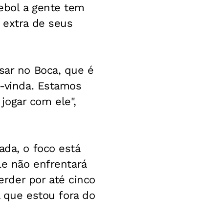
ebol a gente tem
 extra de seus
sar no Boca, que é
m-vinda. Estamos
jogar com ele",
ada, o foco está
le não enfrentará
rder por até cinco
á que estou fora do