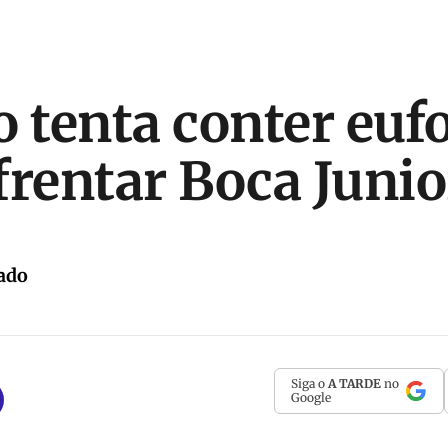
o tenta conter euf
frentar Boca Junio
ado
Siga o
A TARDE
no
Google