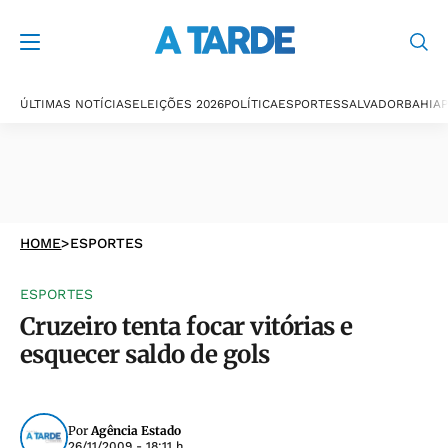
ÚLTIMAS NOTÍCIAS
ELEIÇÕES 2026
POLÍTICA
ESPORTES
SALVADOR
BAHIA
P
HOME
>
ESPORTES
ESPORTES
Cruzeiro tenta focar vitórias e
esquecer saldo de gols
Por
Agência Estado
26/11/2009 - 18:11 h