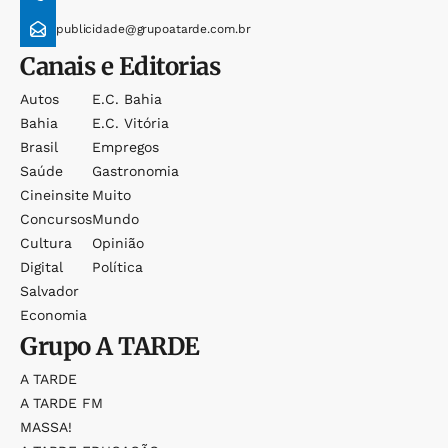
publicidade@grupoatarde.com.br
Canais e Editorias
Autos
E.c. Bahia
Bahia
E.c. Vitória
Brasil
Empregos
Saúde
Gastronomia
Cineinsite
Muito
Concursos
Mundo
Cultura
Opinião
Digital
Política
Salvador
Economia
Grupo
A TARDE
A TARDE
A TARDE FM
MASSA!