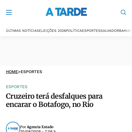
ÚLTIMAS NOTÍCIAS
ELEIÇÕES 2026
POLÍTICA
ESPORTES
SALVADOR
BAHIA
P
HOME
>
ESPORTES
ESPORTES
Cruzeiro terá desfalques para
encarar o Botafogo, no Rio
Por
Agencia Estado
20/08/2008 - 7:06 h