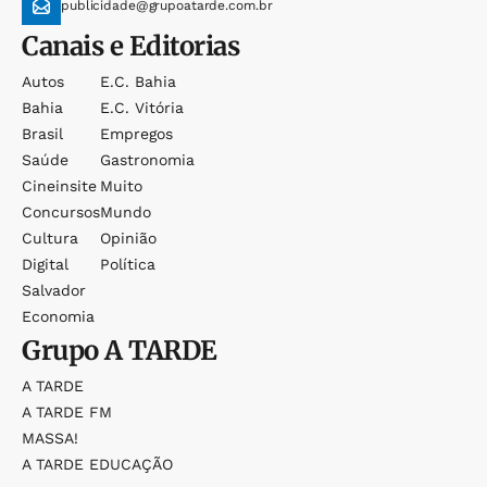
publicidade@grupoatarde.com.br
Canais e Editorias
Autos
E.c. Bahia
Bahia
E.c. Vitória
Brasil
Empregos
Saúde
Gastronomia
Cineinsite
Muito
Concursos
Mundo
Cultura
Opinião
Digital
Política
Salvador
Economia
Grupo
A TARDE
A TARDE
A TARDE FM
MASSA!
A TARDE EDUCAÇÃO