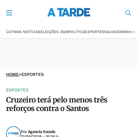
ÚLTIMAS NOTÍCIAS
ELEIÇÕES 2026
POLÍTICA
ESPORTES
SALVADOR
BAHIA
P
HOME
>
ESPORTES
ESPORTES
Cruzeiro terá pelo menos três
reforços contra o Santos
Por
Agencia Estado
21/08/2008 - 16:06 h