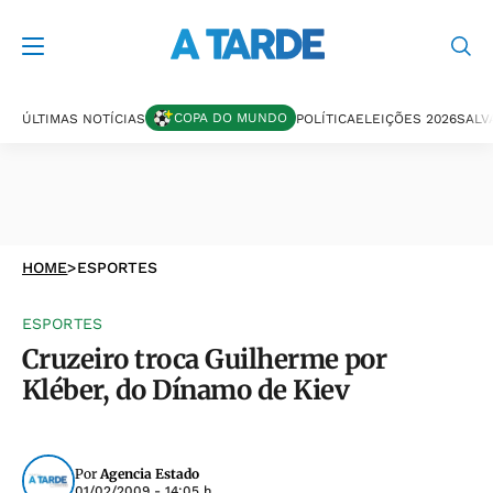
COPA DO MUNDO
ÚLTIMAS NOTÍCIAS
POLÍTICA
ELEIÇÕES 2026
SALV
HOME
>
ESPORTES
ESPORTES
Cruzeiro troca Guilherme por
Kléber, do Dínamo de Kiev
Por
Agencia Estado
01/02/2009 - 14:05 h