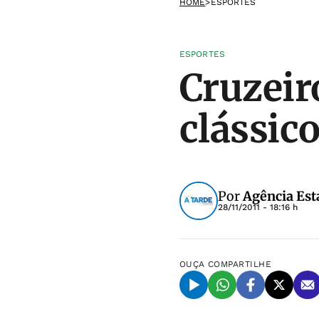
HOME
>
ESPORTES
ESPORTES
Cruzeir
clássic
Por
Agência Est
28/11/2011 - 18:16 h
OUÇA
COMPARTILHE