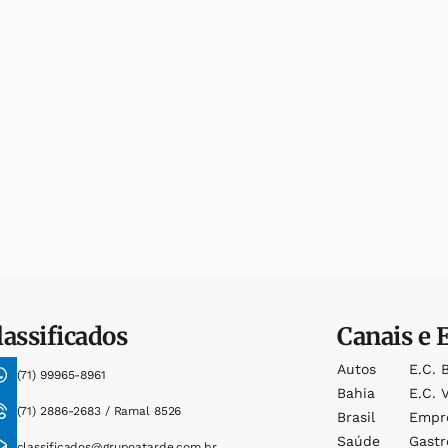
lassificados
Canais e 
Autos
E.c. 
(71) 99965-8961
Bahia
E.c. V
(71) 2886-2683 / Ramal 8526
Brasil
Empr
Saúde
Gast
classificados@grupoatarde.com.br