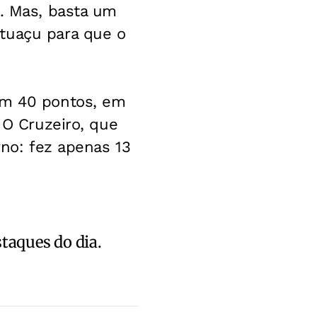
A. Mas, basta um
tuaçu para que o
om 40 pontos, em
 O Cruzeiro, que
rno: fez apenas 13
staques do dia.