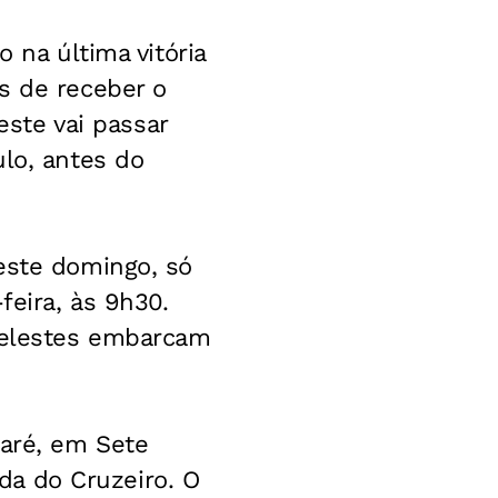
 na última vitória
s de receber o
este vai passar
ulo, antes do
este domingo, só
feira, às 9h30.
 celestes embarcam
caré, em Sete
ida do Cruzeiro. O