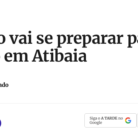
o vai se preparar p
o em Atibaia
ado
Siga o
A TARDE
no
Google