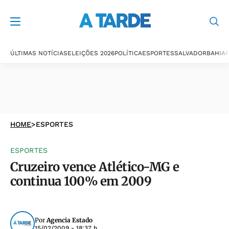
ÚLTIMAS NOTÍCIAS
ELEIÇÕES 2026
POLÍTICA
ESPORTES
SALVADOR
BAHIA
P
HOME
>
ESPORTES
ESPORTES
Cruzeiro vence Atlético-MG e
continua 100% em 2009
Por
Agencia Estado
15/02/2009 - 18:37 h