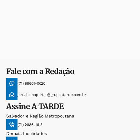
Fale com a Redação
(71) 99601-0020
jornalismoportal@grupoatarde.com.br
Assine
A TARDE
Salvador e Região Metropolitana
(71) 2886-1613
Demais localidades