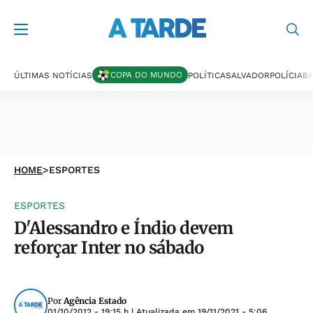
COPA DO MUNDO
ÚLTIMAS NOTÍCIAS
POLÍTICA
SALVADOR
POLÍCIA
BA
HOME
>
ESPORTES
ESPORTES
D'Alessandro e Índio devem
reforçar Inter no sábado
Por
Agência Estado
01/10/2012 - 19:15 h
| Atualizada em
19/11/2021 - 5:06