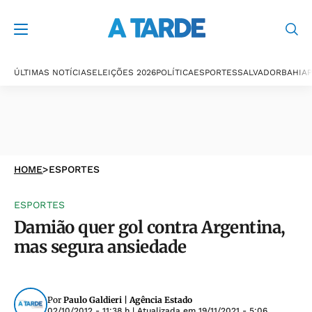
ÚLTIMAS NOTÍCIAS
ELEIÇÕES 2026
POLÍTICA
ESPORTES
SALVADOR
BAHIA
P
HOME
>
ESPORTES
ESPORTES
Damião quer gol contra Argentina,
mas segura ansiedade
Por
Paulo Galdieri | Agência Estado
02/10/2012 - 11:38 h
| Atualizada em
19/11/2021 - 5:06