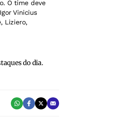
ro. O time deve
gor Vinicius
 Liziero,
staques do dia.