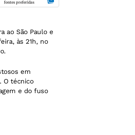
fontes preferidas
ra ao São Paulo e
eira, às 21h, no
o.
istosos em
. O técnico
viagem e do fuso