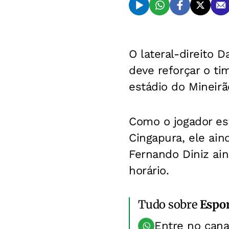
O lateral-direito 
deve reforçar o tim
estádio do Mineirã
Como o jogador es
Cingapura, ele ain
Fernando Diniz ain
horário.
Tudo sobre
Espo
Entre no can