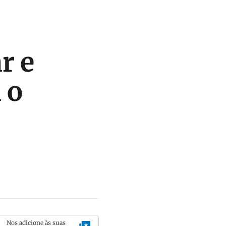
r e
 o
Nos adicione às suas