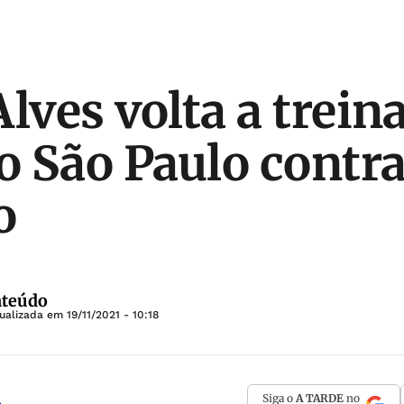
lves volta a treina
 o São Paulo contra
o
nteúdo
tualizada em
19/11/2021 - 10:18
Siga o
A TARDE
no