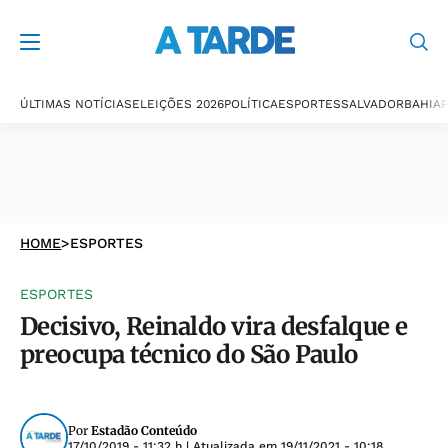
ÚLTIMAS NOTÍCIAS
ELEIÇÕES 2026
POLÍTICA
ESPORTES
SALVADOR
BAHIA
P
HOME
>
ESPORTES
ESPORTES
Decisivo, Reinaldo vira desfalque e
preocupa técnico do São Paulo
Por
Estadão Conteúdo
17/10/2019 - 11:32 h
| Atualizada em
19/11/2021 - 10:18