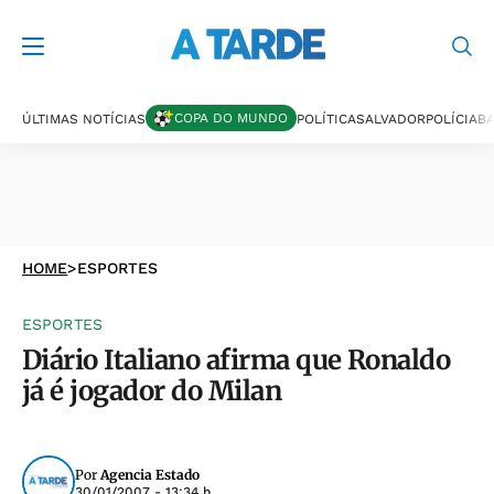
COPA DO MUNDO
ÚLTIMAS NOTÍCIAS
POLÍTICA
SALVADOR
POLÍCIA
BA
HOME
>
ESPORTES
ESPORTES
Diário Italiano afirma que Ronaldo
já é jogador do Milan
Por
Agencia Estado
30/01/2007 - 13:34 h