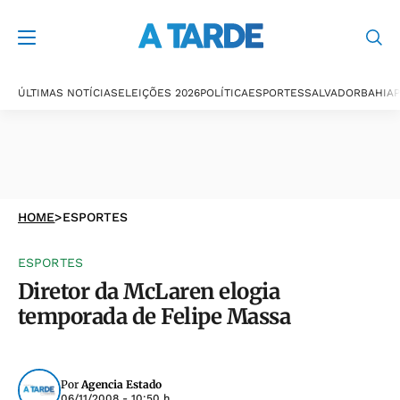
ÚLTIMAS NOTÍCIAS
ELEIÇÕES 2026
POLÍTICA
ESPORTES
SALVADOR
BAHIA
P
HOME
>
ESPORTES
ESPORTES
Diretor da McLaren elogia
temporada de Felipe Massa
Por
Agencia Estado
06/11/2008 - 10:50 h