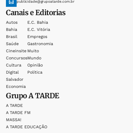
publicidade@grupoatarde.com.br
Canais e Editorias
Autos
E.c. Bahia
Bahia
E.c. Vitória
Brasil
Empregos
Saúde
Gastronomia
Cineinsite
Muito
Concursos
Mundo
Cultura
Opinião
Digital
Política
Salvador
Economia
Grupo
A TARDE
A TARDE
A TARDE FM
MASSA!
A TARDE EDUCAÇÃO