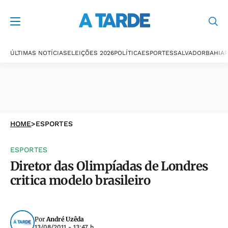
ÚLTIMAS NOTÍCIAS
ELEIÇÕES 2026
POLÍTICA
ESPORTES
SALVADOR
BAHIA
P
HOME
>
ESPORTES
ESPORTES
Diretor das Olimpíadas de Londres
critica modelo brasileiro
Por
André Uzêda
13/08/2011 - 13:47 h