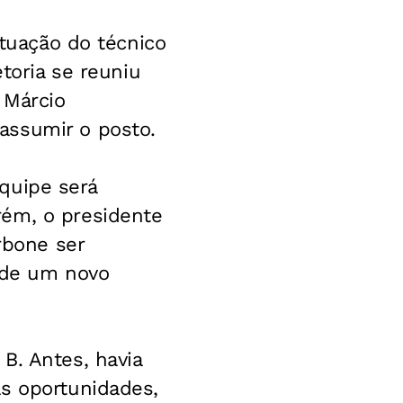
ituação do técnico
etoria se reuniu
 Márcio
assumir o posto.
equipe será
rém, o presidente
rbone ser
o de um novo
B. Antes, havia
as oportunidades,