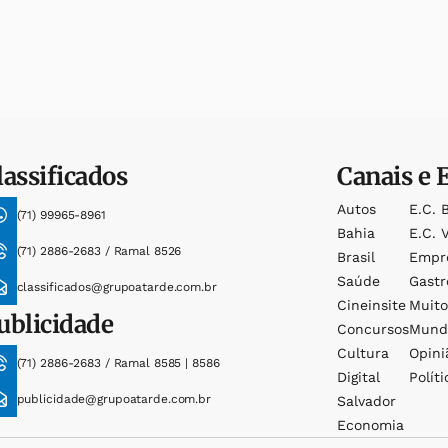
lassificados
Canais e 
Autos
E.c. 
(71) 99965-8961
Bahia
E.c. V
(71) 2886-2683 / Ramal 8526
Brasil
Empr
Saúde
Gast
classificados@grupoatarde.com.br
Cineinsite
Muit
ublicidade
Concursos
Mund
Cultura
Opini
(71) 2886-2683 / Ramal 8585 | 8586
Digital
Políti
publicidade@grupoatarde.com.br
Salvador
Economia