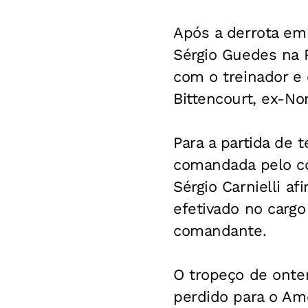
Após a derrota em 
Sérgio Guedes na P
com o treinador e
Bittencourt, ex-N
Para a partida de t
comandada pelo co
Sérgio Carnielli a
efetivado no carg
comandante.
O tropeço de ontem
perdido para o Am