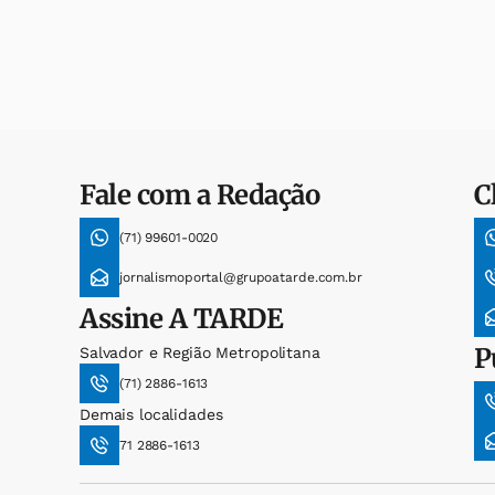
Fale com a Redação
C
(71) 99601-0020
jornalismoportal@grupoatarde.com.br
Assine
A TARDE
P
Salvador e Região Metropolitana
(71) 2886-1613
Demais localidades
71 2886-1613