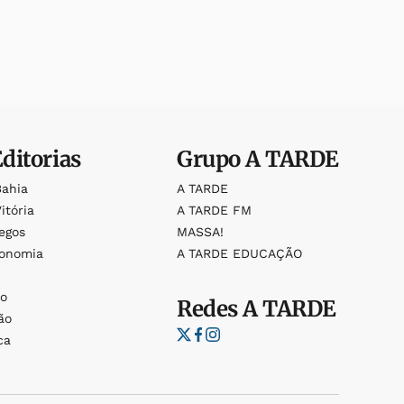
Editorias
Grupo
A TARDE
Bahia
A TARDE
itória
A TARDE FM
egos
MASSA!
ronomia
A TARDE EDUCAÇÃO
o
o
Redes
A TARDE
ão
ca