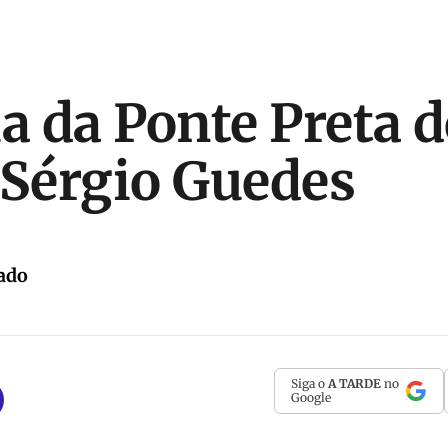
ia da Ponte Preta 
 Sérgio Guedes
ado
Siga o
A TARDE
no
Google