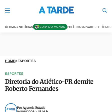
COPA DO MUNDO
ÚLTIMAS NOTÍCIAS
POLÍTICA
SALVADOR
POLÍCIA
BA
HOME
>
ESPORTES
ESPORTES
Diretoria do Atlético-PR demite
Roberto Fernandes
Por
Agencia Estado
04/08/2008 - 15:16 h