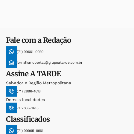
Fale com a Redação
(71) 99601-0020
jornalismoportal@grupoatarde.com.br
Assine
A TARDE
Salvador e Região Metropolitana
(71) 2886-1613
Demais localidades
71 2886-1613
Classificados
(71) 99965-8961