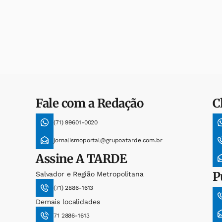
Fale com a Redação
C
(71) 99601-0020
jornalismoportal@grupoatarde.com.br
Assine
A TARDE
P
Salvador e Região Metropolitana
(71) 2886-1613
Demais localidades
71 2886-1613