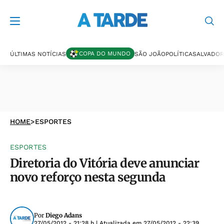
COPA DO MUNDO
ÚLTIMAS NOTÍCIAS
SÃO JOÃO
POLÍTICA
SALVADOR
HOME
>
ESPORTES
ESPORTES
Diretoria do Vitória deve anunciar
novo reforço nesta segunda
Por
Diego Adans
27/05/2012 - 21:28 h
| Atualizada em
27/05/2012 - 22:39