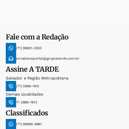
Fale com a Redação
(71) 99601-0020
jornalismoportal@grupoatarde.com.br
Assine
A TARDE
Salvador e Região Metropolitana
(71) 2886-1613
Demais localidades
71 2886-1613
Classificados
(71) 99965-8961