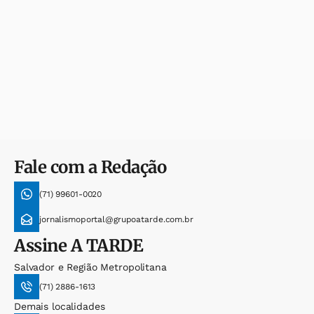
Fale com a Redação
(71) 99601-0020
jornalismoportal@grupoatarde.com.br
Assine
A TARDE
Salvador e Região Metropolitana
(71) 2886-1613
Demais localidades