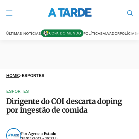
COPA DO MUNDO
ÚLTIMAS NOTÍCIAS
POLÍTICA
SALVADOR
POLÍCIA
BA
HOME
>
ESPORTES
ESPORTES
Dirigente do COI descarta doping
por ingestão de comida
Por
Agencia Estado
25/02/2011 - 15:31 h