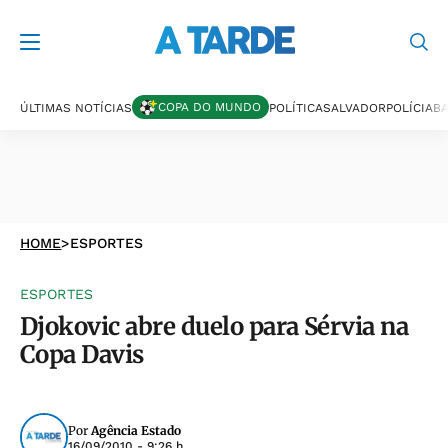
COPA DO MUNDO
ÚLTIMAS NOTÍCIAS
POLÍTICA
SALVADOR
POLÍCIA
BA
HOME
>
ESPORTES
ESPORTES
Djokovic abre duelo para Sérvia na
Copa Davis
Por
Agência Estado
16/09/2010 - 9:26 h