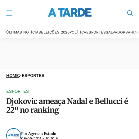
ÚLTIMAS NOTÍCIAS
ELEIÇÕES 2026
POLÍTICA
ESPORTES
SALVADOR
BAHIA
P
HOME
>
ESPORTES
ESPORTES
Djokovic ameaça Nadal e Bellucci é
22º no ranking
Por
Agencia Estado
09/05/2011 - 10:51 h