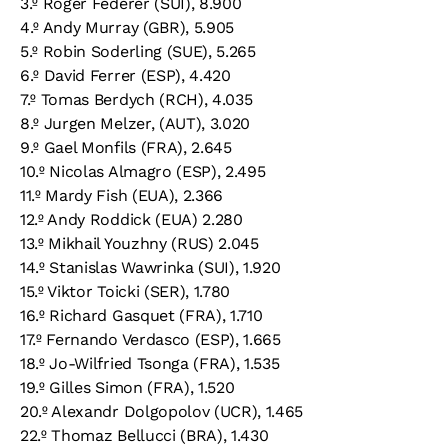
3.º Roger Federer (SUI), 8.900
4.º Andy Murray (GBR), 5.905
5.º Robin Soderling (SUE), 5.265
6.º David Ferrer (ESP), 4.420
7.º Tomas Berdych (RCH), 4.035
8.º Jurgen Melzer, (AUT), 3.020
9.º Gael Monfils (FRA), 2.645
10.º Nicolas Almagro (ESP), 2.495
11.º Mardy Fish (EUA), 2.366
12.º Andy Roddick (EUA) 2.280
13.º Mikhail Youzhny (RUS) 2.045
14.º Stanislas Wawrinka (SUI), 1.920
15.º Viktor Toicki (SER), 1.780
16.º Richard Gasquet (FRA), 1.710
17.º Fernando Verdasco (ESP), 1.665
18.º Jo-Wilfried Tsonga (FRA), 1.535
19.º Gilles Simon (FRA), 1.520
20.º Alexandr Dolgopolov (UCR), 1.465
22.º Thomaz Bellucci (BRA), 1.430