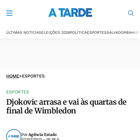
ÚLTIMAS NOTÍCIAS
ELEIÇÕES 2026
POLÍTICA
ESPORTES
SALVADOR
BAHIA
P
HOME
>
ESPORTES
ESPORTES
Djokovic arrasa e vai às quartas de
final de Wimbledon
Por
Agência Estado
02/07/2012 - 16:36 h