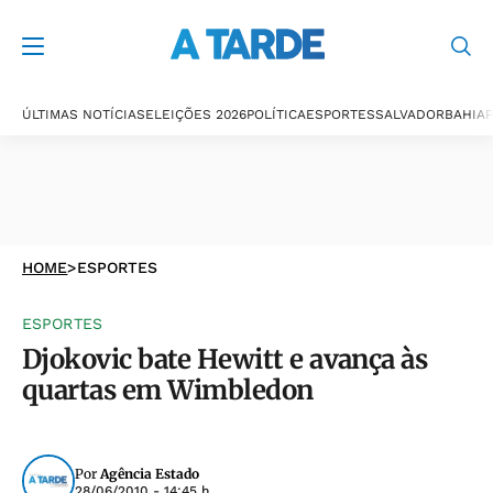
ÚLTIMAS NOTÍCIAS
ELEIÇÕES 2026
POLÍTICA
ESPORTES
SALVADOR
BAHIA
P
HOME
>
ESPORTES
ESPORTES
Djokovic bate Hewitt e avança às
quartas em Wimbledon
Por
Agência Estado
28/06/2010 - 14:45 h