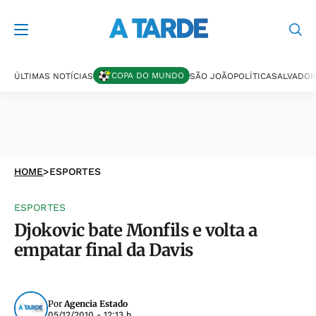
COPA DO MUNDO
ÚLTIMAS NOTÍCIAS
SÃO JOÃO
POLÍTICA
SALVADOR
HOME
>
ESPORTES
ESPORTES
Djokovic bate Monfils e volta a
empatar final da Davis
Por
Agencia Estado
05/12/2010 - 12:13 h