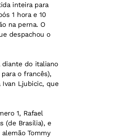
ida inteira para
pós 1 hora e 10
ão na perna. O
 que despachou o
diante do italiano
para o francês),
 Ivan Ljubicic, que
ero 1, Rafael
 (de Brasília), e
 o alemão Tommy