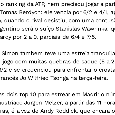
o ranking da ATP, nem precisou jogar a part
Tomas Berdych: ele vencia por 6/2 e 4/1, a
, quando o rival desistiu, com uma contus
rgentino será o suíço Stanislas Wawrinka,
rdy por 2 a 0, parciais de 6/4 e 7/5.
Simon também teve uma estreia tranquila 
 jogo com muitas quebras de saque (5 a 2 
/2 e se credenciou para enfrentar o croata
rancês Jo Wilfried Tsonga na terça-feira.
s dois top 10 para estrear em Madri: o núm
ustríaco Jurgen Melzer, a partir das 11 horas
horas, é a vez de Andy Roddick, que encara