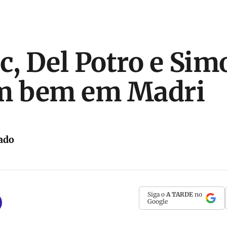
c, Del Potro e Sim
am bem em Madri
ado
Siga o
A TARDE
no
Google