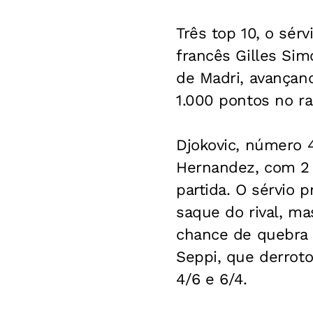
Três top 10, o sérv
francês Gilles Sim
de Madri, avançand
1.000 pontos no r
Djokovic, número 
Hernandez, com 2 s
partida. O sérvio 
saque do rival, m
chance de quebra a
Seppi, que derroto
4/6 e 6/4.