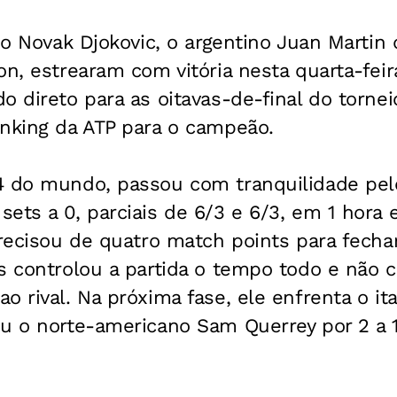
io Novak Djokovic, o argentino Juan Martin 
on, estrearam com vitória nesta quarta-fei
o direto para as oitavas-de-final do tornei
anking da ATP para o campeão.
4 do mundo, passou com tranquilidade pel
ets a 0, parciais de 6/3 e 6/3, em 1 hora
precisou de quatro match points para fechar
as controlou a partida o tempo todo e nã
o rival. Na próxima fase, ele enfrenta o it
u o norte-americano Sam Querrey por 2 a 1,