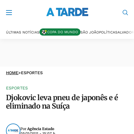
COPA DO MUNDO
ÚLTIMAS NOTÍCIAS
SÃO JOÃO
POLÍTICA
SALVADOR
HOME
>
ESPORTES
ESPORTES
Djokovic leva pneu de japonês e é
eliminado na Suíça
Por
Agência Estado
05/11/2011 - 15:07 h