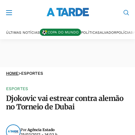
COPA DO MUNDO
ÚLTIMAS NOTÍCIAS
POLÍTICA
SALVADOR
POLÍCIA
BA
HOME
>
ESPORTES
ESPORTES
Djokovic vai estrear contra alemão
no Torneio de Dubai
Por
Agência Estado
25/02/2012 - 14:03 h