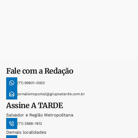
Fale com a Redação
(71) 99601-0020
jornalismoportal@grupoatarde.com.br
Assine
A TARDE
Salvador e Região Metropolitana
(71) 2886-1613
Demais localidades