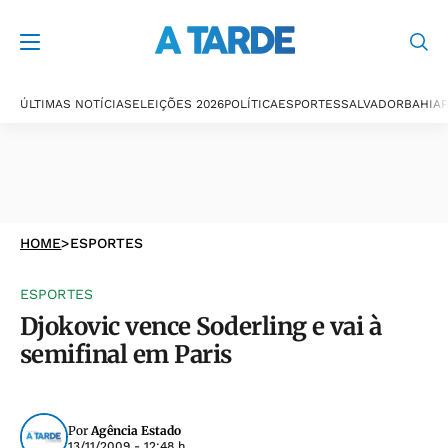
ÚLTIMAS NOTÍCIAS
ELEIÇÕES 2026
POLÍTICA
ESPORTES
SALVADOR
BAHIA
P
HOME
>
ESPORTES
ESPORTES
Djokovic vence Soderling e vai à
semifinal em Paris
Por
Agência Estado
13/11/2009 - 12:48 h