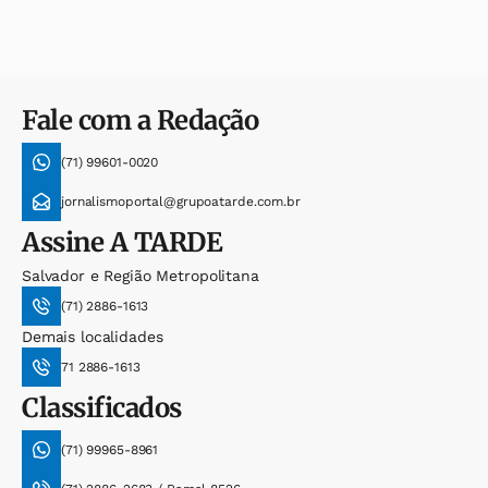
Fale com a Redação
(71) 99601-0020
jornalismoportal@grupoatarde.com.br
Assine
A TARDE
Salvador e Região Metropolitana
(71) 2886-1613
Demais localidades
71 2886-1613
Classificados
(71) 99965-8961