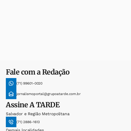
Fale com a Redação
(71) 99601-0020
jornalismoportal@grupoatarde.com.br
Assine
A TARDE
Salvador e Região Metropolitana
(71) 2886-1613
Demais localidades