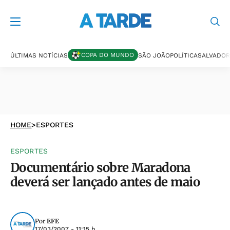
COPA DO MUNDO
ÚLTIMAS NOTÍCIAS
SÃO JOÃO
POLÍTICA
SALVADOR
HOME
>
ESPORTES
ESPORTES
Documentário sobre Maradona
deverá ser lançado antes de maio
Por
EFE
17/03/2007 - 11:15 h