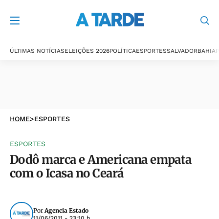
ÚLTIMAS NOTÍCIAS
ELEIÇÕES 2026
POLÍTICA
ESPORTES
SALVADOR
BAHIA
P
HOME
>
ESPORTES
ESPORTES
Dodô marca e Americana empata
com o Icasa no Ceará
Por
Agencia Estado
11/06/2011 - 23:10 h