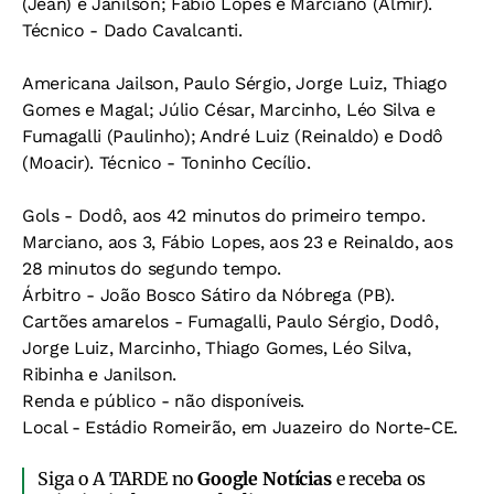
(Jean) e Janilson; Fábio Lopes e Marciano (Almir).
Técnico - Dado Cavalcanti.
Americana Jailson, Paulo Sérgio, Jorge Luiz, Thiago
Gomes e Magal; Júlio César, Marcinho, Léo Silva e
Fumagalli (Paulinho); André Luiz (Reinaldo) e Dodô
(Moacir). Técnico - Toninho Cecílio.
Gols - Dodô, aos 42 minutos do primeiro tempo.
Marciano, aos 3, Fábio Lopes, aos 23 e Reinaldo, aos
28 minutos do segundo tempo.
Árbitro - João Bosco Sátiro da Nóbrega (PB).
Cartões amarelos - Fumagalli, Paulo Sérgio, Dodô,
Jorge Luiz, Marcinho, Thiago Gomes, Léo Silva,
Ribinha e Janilson.
Renda e público - não disponíveis.
Local - Estádio Romeirão, em Juazeiro do Norte-CE.
Siga o A TARDE no
Google Notícias
e receba os