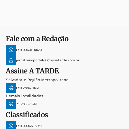
Fale com a Redação
(71) 99601-0020
jornalismoportal@grupoatarde.com.br
Assine
A TARDE
Salvador e Região Metropolitana
(71) 2886-1613
Demais localidades
71 2886-1613
Classificados
(71) 99965-8961