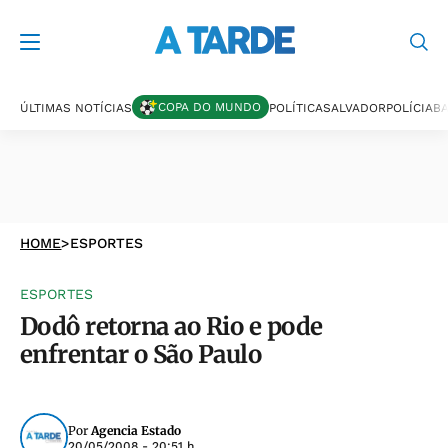
COPA DO MUNDO
ÚLTIMAS NOTÍCIAS
POLÍTICA
SALVADOR
POLÍCIA
BA
HOME
>
ESPORTES
ESPORTES
Dodô retorna ao Rio e pode
enfrentar o São Paulo
Por
Agencia Estado
20/05/2008 - 20:51 h