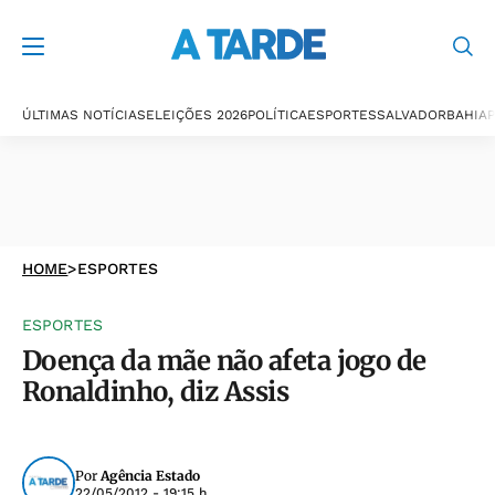
ÚLTIMAS NOTÍCIAS
ELEIÇÕES 2026
POLÍTICA
ESPORTES
SALVADOR
BAHIA
P
HOME
>
ESPORTES
ESPORTES
Doença da mãe não afeta jogo de
Ronaldinho, diz Assis
Por
Agência Estado
22/05/2012 - 19:15 h