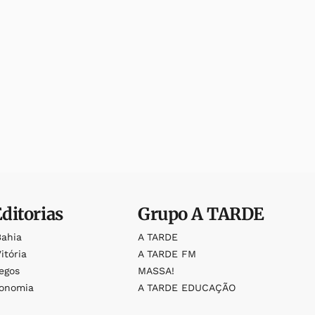
Editorias
Grupo
A TARDE
Bahia
A TARDE
itória
A TARDE FM
egos
MASSA!
ronomia
A TARDE EDUCAÇÃO
o