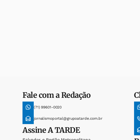
Fale com a Redação
C
(71) 99601-0020
jornalismoportal@grupoatarde.com.br
Assine
A TARDE
Salvador e Região Metropolitana