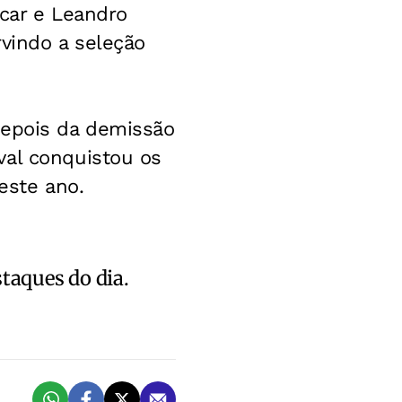
scar e Leandro
rvindo a seleção
depois da demissão
val conquistou os
este ano.
staques do dia.