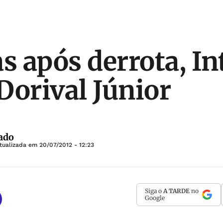
s após derrota, In
Dorival Júnior
ado
tualizada em
20/07/2012 - 12:23
Siga o
A TARDE
no
Google