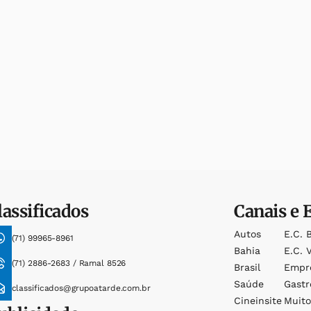
lassificados
Canais e 
Autos
E.c. 
(71) 99965-8961
Bahia
E.c. V
(71) 2886-2683 / Ramal 8526
Brasil
Empr
Saúde
Gast
classificados@grupoatarde.com.br
Cineinsite
Muit