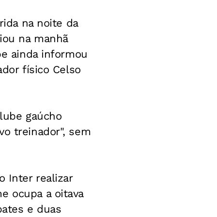
rida na noite da
nciou na manhã
ube ainda informou
ador físico Celso
clube gaúcho
vo treinador", sem
 Inter realizar
e ocupa a oitava
pates e duas