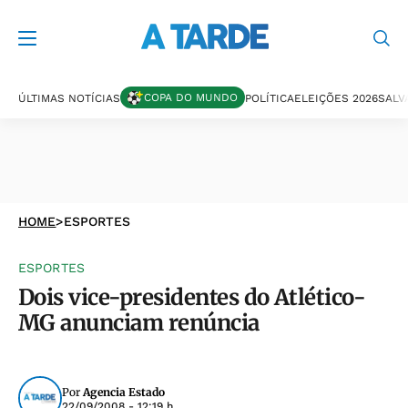
COPA DO MUNDO
ÚLTIMAS NOTÍCIAS
POLÍTICA
ELEIÇÕES 2026
SALV
HOME
>
ESPORTES
ESPORTES
Dois vice-presidentes do Atlético-
MG anunciam renúncia
Por
Agencia Estado
22/09/2008 - 12:19 h