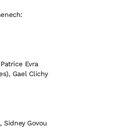
menech:
Patrice Evra
s), Gael Clichy
), Sidney Govou