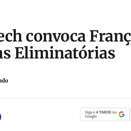
ch convoca Franç
as Eliminatórias
ado
Siga o
A TARDE
no
Google