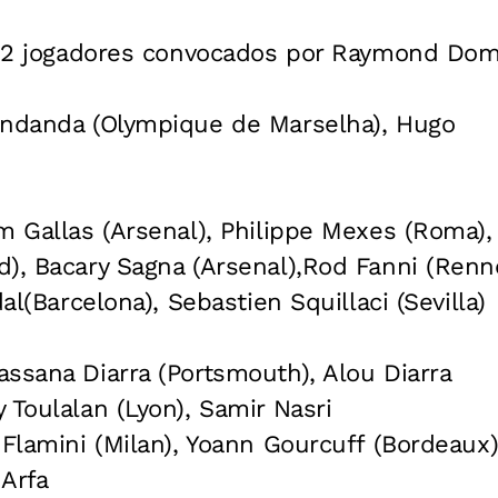
e 22 jogadores convocados por Raymond Do
andanda (Olympique de Marselha), Hugo
m Gallas (Arsenal), Philippe Mexes (Roma), 
), Bacary Sagna (Arsenal),Rod Fanni (Renne
dal(Barcelona), Sebastien Squillaci (Sevilla)
ssana Diarra (Portsmouth), Alou Diarra
 Toulalan (Lyon), Samir Nasri
 Flamini (Milan), Yoann Gourcuff (Bordeaux
Arfa