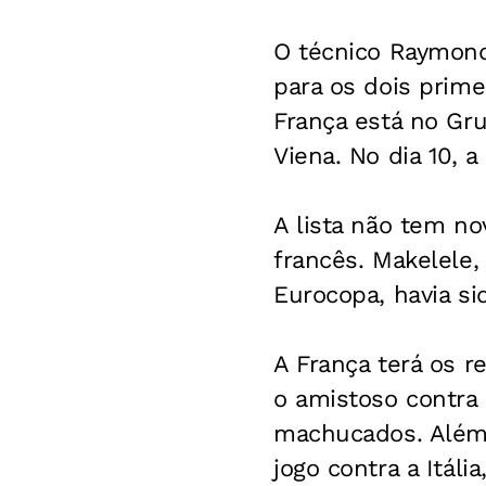
O técnico Raymond
para os dois prime
França está no Gru
Viena. No dia 10, 
A lista não tem n
francês. Makelele,
Eurocopa, havia s
A França terá os r
o amistoso contra
machucados. Além d
jogo contra a Itál