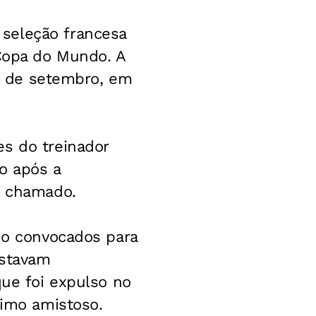
seleção francesa
 Copa do Mundo. A
 6 de setembro, em
es do treinador
o após a
i chamado.
ido convocados para
estavam
que foi expulso no
timo amistoso.