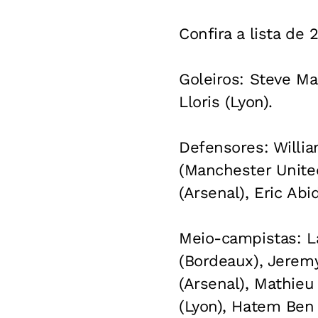
Confira a lista d
Goleiros: Steve M
Lloris (Lyon).
Defensores: Willia
(Manchester United
(Arsenal), Eric Abi
Meio-campistas: La
(Bordeaux), Jeremy
(Arsenal), Mathieu
(Lyon), Hatem Ben 