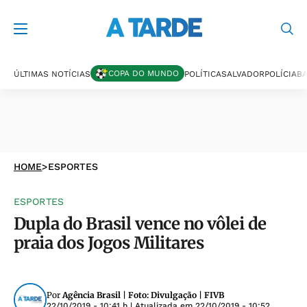
COPA DO MUNDO
ÚLTIMAS NOTÍCIAS
POLÍTICA
SALVADOR
POLÍCIA
BA
HOME
>
ESPORTES
ESPORTES
Dupla do Brasil vence no vôlei de
praia dos Jogos Militares
Por
Agência Brasil | Foto: Divulgação | FIVB
22/10/2019 - 10:41 h
| Atualizada em
22/10/2019 - 10:52